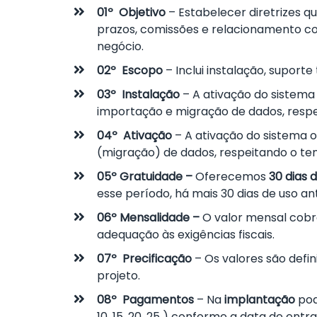
01º Objetivo
– Estabelecer diretrizes q
prazos, comissões e relacionamento co
negócio.
02º Escopo
– Inclui instalação, suport
03º Instalação
– A ativação do sistema
importação e migração de dados, respe
04º Ativação
– A ativação do sistema o
(migração) de dados, respeitando o te
05º Gratuidade –
Oferecemos
30 dias 
esse período, há mais 30 dias de uso a
06º Mensalidade –
O valor mensal cob
adequação às exigências fiscais.
07º Precificação
– Os valores são defi
projeto.
08º Pagamentos
– Na
implantação
pod
10, 15, 20, 25 ) conforme a data de ent