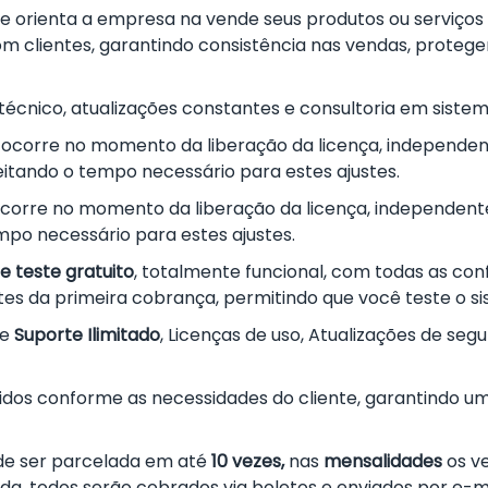
ue orienta a empresa na vende seus produtos ou serviços 
m clientes, garantindo consistência nas vendas, proteg
e técnico, atualizações constantes e consultoria em sistem
 ocorre no momento da liberação da licença, independent
itando o tempo necessário para estes ajustes.
corre no momento da liberação da licença, independente
mpo necessário para estes ajustes.
de teste gratuito
, totalmente funcional, com todas as con
ntes da primeira cobrança, permitindo que você teste o s
re
Suporte Ilimitado
, Licenças de uso, Atualizações de seg
nidos conforme as necessidades do cliente, garantindo u
e ser parcelada em até
10 vezes,
nas
mensalidades
os ve
rada, todos serão cobrados via boletos e enviados por e-m