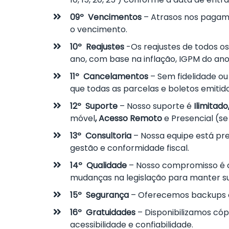
09º Vencimentos
– Atrasos nos pagame
o vencimento.
10º Reajustes
-Os reajustes de todos o
ano, com base na inflação, IGPM do ano
11º Cancelamentos
– Sem fidelidade ou
que todas as parcelas e boletos emitid
12º Suporte
– Nosso suporte é
Ilimitado
móvel
, Acesso Remoto
e Presencial (se
13º Consultoria
– Nossa equipe está pre
gestão e conformidade fiscal.
14º Qualidade
– Nosso compromisso é
mudanças na legislação para manter 
15º Segurança
– Oferecemos backups o
16º Gratuidades
– Disponibilizamos cóp
acessibilidade e confiabilidade.