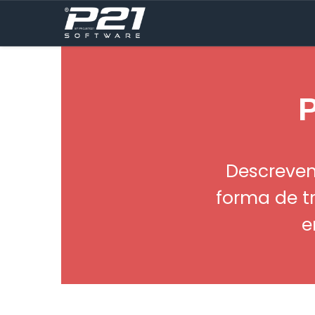
Descrevem
forma de t
e