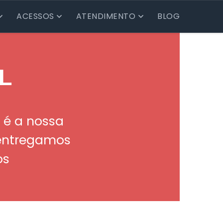
ACESSOS
ATENDIMENTO
BLOG
L
 é a nossa
 entregamos
os