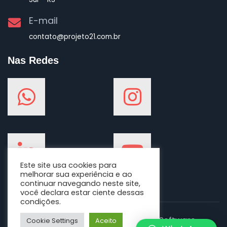
E-mail
contato@projeto21.com.br
Nas Redes
Este site usa cookies para
melhorar sua experiência e ao
continuar navegando neste site,
você declara estar ciente dessas
condições.
© Direitos Reservados a 2020 P21 Software
–
Cookie Settings
Aceito