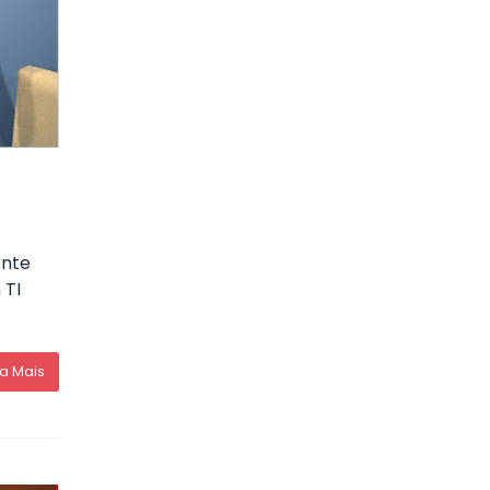
ente
 TI
ia Mais