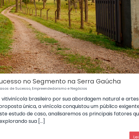
 Sucesso no Segmento na Serra Gaúcha
asos de Sucesso
,
Empreendedorismo e Negócios
 vitivinícola brasileiro por sua abordagem natural e arte
oposta única, a vinícola conquistou um público exigent
ste estudo de caso, analisaremos os principais fatores q
 explorando sua […]
Le