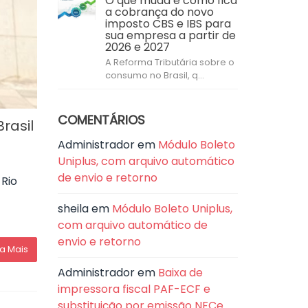
O que muda e como fica
a cobrança do novo
imposto CBS e IBS para
sua empresa a partir de
2026 e 2027
A Reforma Tributária sobre o
consumo no Brasil, q...
COMENTÁRIOS
rasil
Administrador
em
Módulo Boleto
Uniplus, com arquivo automático
de envio e retorno
 Rio
sheila
em
Módulo Boleto Uniplus,
com arquivo automático de
envio e retorno
ia Mais
Administrador
em
Baixa de
impressora fiscal PAF-ECF e
substituição por emissão NFCe