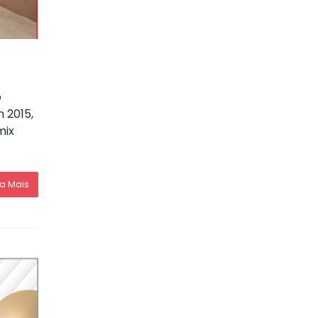
o
 2015,
mix
ia Mais