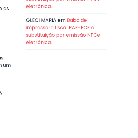
eletrônica.
e as
GLECI MARIA
em
Baixa de
impressora fiscal PAF-ECF e
substituição por emissão NFCe
eletrônica.
us
em um
ê