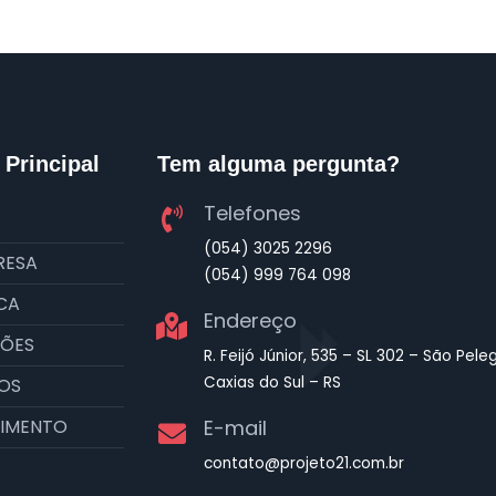
Principal
Tem alguma pergunta?
Telefones
(054) 3025 2296
RESA
(054) 999 764 098
CA
Endereço
ÕES
R. Feijó Júnior, 535 – SL 302 – São Peleg
Caxias do Sul – RS
OS
IMENTO
E-mail
contato@projeto21.com.br