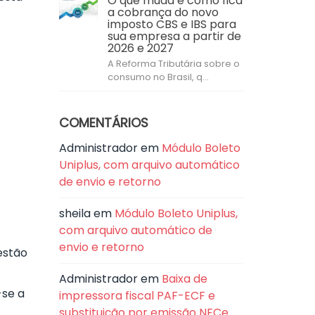
O que muda e como fica
a cobrança do novo
imposto CBS e IBS para
sua empresa a partir de
2026 e 2027
A Reforma Tributária sobre o
consumo no Brasil, q...
COMENTÁRIOS
Administrador
em
Módulo Boleto
Uniplus, com arquivo automático
de envio e retorno
sheila
em
Módulo Boleto Uniplus,
com arquivo automático de
envio e retorno
estão
Administrador
em
Baixa de
-se a
impressora fiscal PAF-ECF e
substituição por emissão NFCe