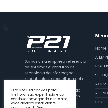
Menu 
Home
A EMP
Somos uma empresa referência
POLITI
de sistemas e produtos de
tecnologia da informação,
SOLUÇ
reconhecida e respeitada pela
ACESS
qualidade e resultados dos
serviços prestados dentro do
Este site usa cookies para
ATEND
melhorar sua experiência e ao
segmento e área de atuação.
continuar navegando neste site,
BLOG
você declara estar ciente
dessas condições.