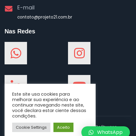
E-mail
contato@projeto21.com.br
Nas Redes
Este site usa cookies para
melhorar sua experiência e ao
continuar navegando neste site,
você declara estar ciente dessas
condições.
© Direitos Reservados a 2020 P21 Software
–
Cookie Settings
Aceito
WhatsApp
Desenvolvido por
Tronic Sites