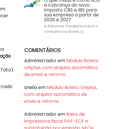
O que muda e como fica
a cobrança do novo
 um
imposto CBS e IBS para
sua empresa a partir de
ecer
2026 e 2027
A Reforma Tributária sobre o
consumo no Brasil, q...
sa
COMENTÁRIOS
iação
Administrador
em
Módulo Boleto
Uniplus, com arquivo automático
(Tato)
de envio e retorno
ercado
sheila
em
Módulo Boleto Uniplus,
com arquivo automático de
envio e retorno
Administrador
em
Baixa de
impressora fiscal PAF-ECF e
substituição por emissão NFCe