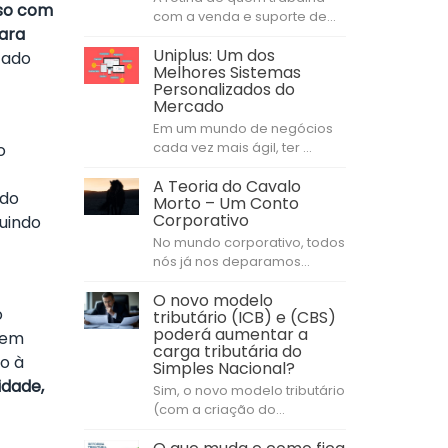
so com
com a venda e suporte de...
ara
Uniplus: Um dos
cado
Melhores Sistemas
Personalizados do
Mercado
Em um mundo de negócios
cada vez mais ágil, ter ...
o
A Teoria do Cavalo
 do
Morto – Um Conto
Corporativo
luindo
No mundo corporativo, todos
nós já nos deparamos...
O novo modelo
o
tributário (ICB) e (CBS)
poderá aumentar a
 em
carga tributária do
o à
Simples Nacional?
idade,
Sim, o novo modelo tributário
(com a criação do...