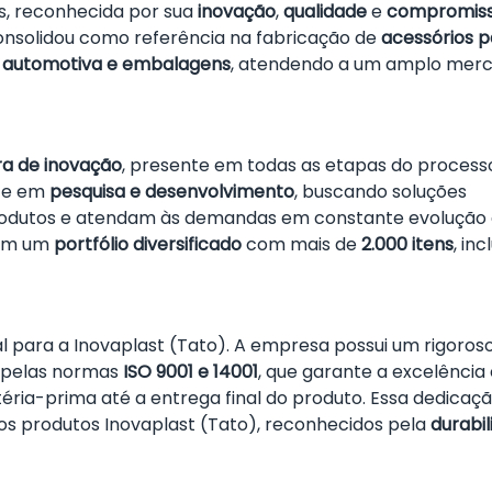
os, reconhecida por sua
inovação
,
qualidade
e
compromis
nsolidou como referência na fabricação de
acessórios p
ria automotiva e embalagens
, atendendo a um amplo mer
ra de inovação
, presente em todas as etapas do process
nte em
pesquisa e desenvolvimento
, buscando soluções
rodutos e atendam às demandas em constante evolução
 em um
portfólio diversificado
com mais de
2.000 itens
, inc
para a Inovaplast (Tato). A empresa possui um rigoros
o pelas normas
ISO 9001 e 14001
, que garante a excelência
éria-prima até a entrega final do produto. Essa dedicaçã
s produtos Inovaplast (Tato), reconhecidos pela
durabil